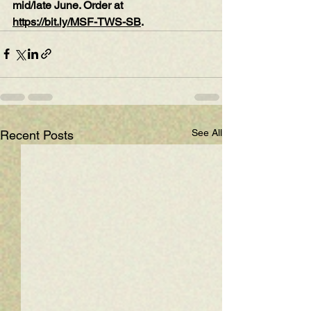
mid/late June. Order at 
https://bit.ly/MSF-TWS-SB
.
See All
Recent Posts