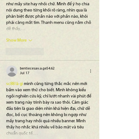
như mấy site hay nhồi chữ. Mình để ý họ chia 
nội dung theo từng khối rõ ràng, nhìn qua là 
phân biệt được phần nào với phần nào, khỏi 
phải căng mắt tìm. Thanh menu cũng nằm chỗ 
dễ thấy,…
Show More
Like
Reply
bentiecesav.a.ge54.62
Jul 17
sc88 là gì
 mình cũng từng thắc mắc nên mới 
bấm vào xem thử cho biết. Mình không kiểu 
ngồi nghiên cứu kỹ, chỉ lướt nhanh vài phút để 
xem trang này trình bày ra sao thôi. Cảm giác 
đầu tiên là giao diện nhìn khá hiện đại, chữ dễ 
đọc, bố cục thoáng nên không bị ngợp như 
mấy trang hay nhồi quá nhiều banner. Mình 
thấy họ nhắc khá nhiều về bảo mật và tiêu 
chuẩn quốc tế,…