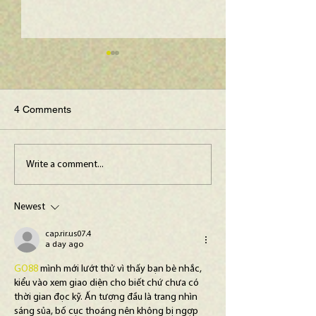
4 Comments
Maine Science Podcast -
Maine Science P
Write a comment...
Julia Brown, episode 101
LeAnn Whitney, 
100
Newest
cap.rir.us07.4
a day ago
GO88
 mình mới lướt thử vì thấy bạn bè nhắc, 
kiểu vào xem giao diện cho biết chứ chưa có 
thời gian đọc kỹ. Ấn tượng đầu là trang nhìn 
sáng sủa, bố cục thoáng nên không bị ngợp 