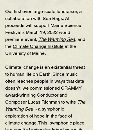
Our first ever large-scale fundraiser, a 
collaboration with Sea Bags. All 
proceeds will support Maine Science 
Festival’s March 19, 2022 world 
premiere event, 
The Warming Sea
, and 
the 
Climate Change Institute
 at the 
University of Maine.
Climate  change is an existential threat 
to human life on Earth. Since music 
often reaches people in ways that data 
doesn’t, we commissioned GRAMMY 
award-winning Conductor and 
Composer Lucas Richman to write 
The 
Warming Sea
  - a symphonic 
exploration of hope in the face of 
climate change. This  symphonic piece 
is a result of extensive interviews with 