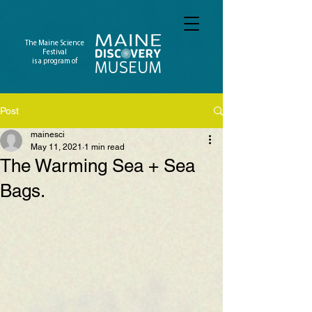
The Maine Science
Festival
is a program of
Post
mainesci
May 11, 2021
1 min read
The Warming Sea + Sea
Bags.