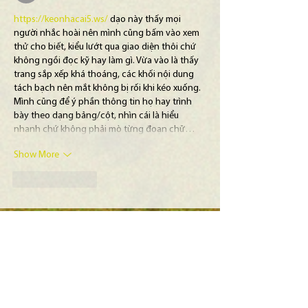
https://keonhacai5.ws/
 dạo này thấy mọi 
người nhắc hoài nên mình cũng bấm vào xem 
thử cho biết, kiểu lướt qua giao diện thôi chứ 
không ngồi đọc kỹ hay làm gì. Vừa vào là thấy 
trang sắp xếp khá thoáng, các khối nội dung 
tách bạch nên mắt không bị rối khi kéo xuống. 
Mình cũng để ý phần thông tin họ hay trình 
bày theo dạng bảng/cột, nhìn cái là hiểu 
nhanh chứ không phải mò từng đoạn chữ…
Show More
Like
Reply
Maine Science Festival
c/o Maine Discovery Museum
74 Main Street
Bangor, ME 04401
Tel:
207-262-7200