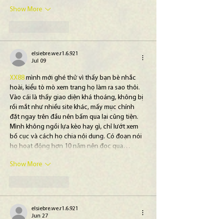
Show More
Like
Reply
elsiebre.we.r1.6.921
Jul 09
XX88
 mình mới ghé thử vì thấy bạn bè nhắc 
hoài, kiểu tò mò xem trang họ làm ra sao thôi. 
Vào cái là thấy giao diện khá thoáng, không bị 
rối mắt như nhiều site khác, mấy mục chính 
đặt ngay trên đầu nên bấm qua lại cũng tiện. 
Mình không ngồi lựa kèo hay gì, chỉ lướt xem 
bố cục và cách họ chia nội dung. Có đoạn nói 
họ hoạt động hơn 10 năm nên đọc qua…
Show More
Like
Reply
elsiebre.we.r1.6.921
Jun 27